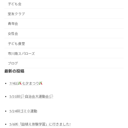
子ども会
宝友クラブ
青年会
女性会
子ども食堂
市川南スパローズ
ブログ
最新の投稿
7/4㈯
七夕まつり
5/31㈰ 🏳 自治会大運動会 🏳
5/24㈰ゴミ０運動
5/6㈬「田植え体験学習」に行きました!