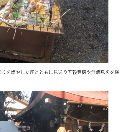
飾りを燃やした煙とともに見送り五穀豊穣や無病息災を願