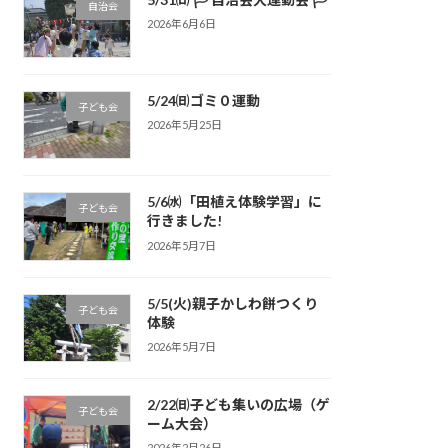
自治会
2026年6月6日
5/24㈰ゴミ０運動
子ども会
2026年5月25日
5/6㈬「田植え体験学習」に
子ども会
行きました!
2026年5月7日
5/5(火)親子かしわ餅つくり
子ども会
体験
2026年5月7日
2/22㈰子ども集いの広場（ゲ
子ども会
ーム大会）
2026年2月26日