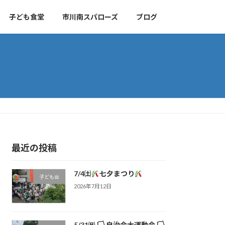
子ども食堂
市川南スパローズ
ブログ
最近の投稿
7/4㈯
七夕まつり
子ども会
2026年7月12日
5/31㈰ 🏳 自治会大運動会 🏳