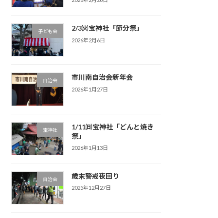
2/3㈫宝神社「節分祭」
子ども会
2026年2月6日
市川南自治会新年会
自治会
2026年1月27日
1/11㈰宝神社「どんと焼き
宝神社
祭」
2026年1月13日
歳末警戒夜回り
自治会
2025年12月27日