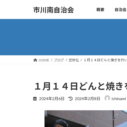
コ
ナ
市川南自治会
概要
自治会
ン
ビ
テ
ゲ
ン
ー
ツ
シ
へ
ョ
ス
ン
キ
に
ッ
移
HOME
ブログ
宝神社
１月１４日どんと焼きを行
プ
動
１月１４日どんと焼き
最
2024年2月6日
2024年2月8日
ichinami
終
更
新
日
時