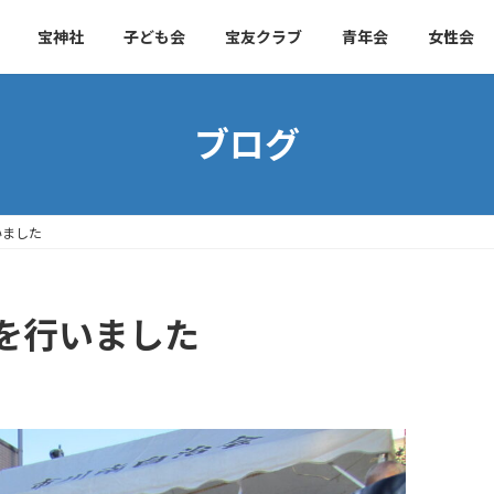
宝神社
子ども会
宝友クラブ
青年会
女性会
ブログ
いました
を行いました