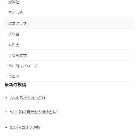
宝神社
子ども会
宝友クラブ
青年会
女性会
子ども食堂
市川南スパローズ
ブログ
最新の投稿
7/4㈯
七夕まつり
5/31㈰ 🏳 自治会大運動会 🏳
5/24㈰ゴミ０運動