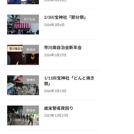
2/3㈫宝神社「節分祭」
子ども会
2026年2月6日
市川南自治会新年会
自治会
2026年1月27日
1/11㈰宝神社「どんと焼き
宝神社
祭」
2026年1月13日
歳末警戒夜回り
自治会
2025年12月27日