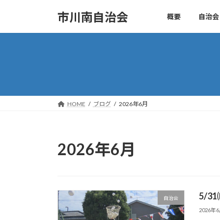
コ
ナ
市川南自治会
概要
自治会
ン
ビ
テ
ゲ
ン
ー
ツ
シ
へ
ョ
ス
ン
キ
に
ッ
移
HOME
ブログ
2026年6月
プ
動
2026年6月
5/3
自治会
2026年