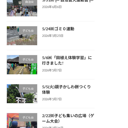
自治会
2026年6月6日
5/24㈰ゴミ０運動
子ども会
2026年5月25日
5/6㈬「田植え体験学習」に
子ども会
行きました!
2026年5月7日
5/5(火)親子かしわ餅つくり
子ども会
体験
2026年5月7日
2/22㈰子ども集いの広場（ゲ
子ども会
ーム大会）
2026年2月26日