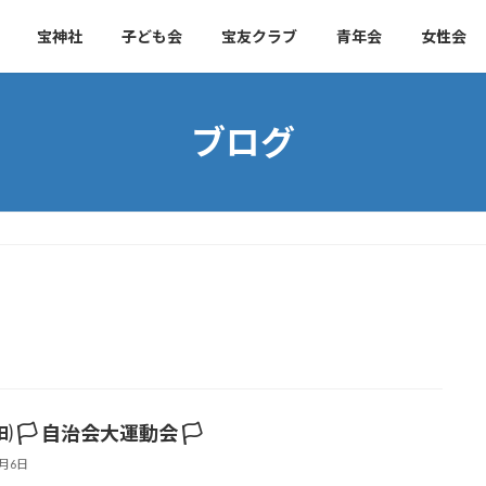
宝神社
子ども会
宝友クラブ
青年会
女性会
ブログ
1㈰ 🏳 自治会大運動会 🏳
6月6日