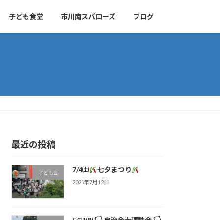
子ども食堂
市川南スパローズ
ブログ
最近の投稿
7/4㈯
七夕まつり
子ども会
2026年7月12日
5/31㈰ 🏳 自治会大運動会 🏳